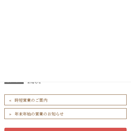
同一グループの同一テーブルへの入店案内を４名様以内
（※）
滞在時間を２時間以内（※）とさせていただきます。
※陰性証明書等で、全員陰性の検査結果を確認した場合を除く
カテゴリー
お知らせ
時短営業のご案内
年末年始の営業のお知らせ