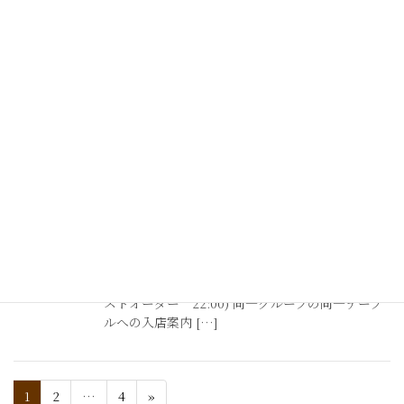
年末年始の営業のお知らせ
12月29日（水）まで通常営業 12月30日（木）～1
月4日（火） 年末年始休業 1月5日（水）より営
業開始致します
2021年10月25日
お知らせ
営業再開のご案内
新型コロナウィルス感染症の再拡大防止の為実施
される 基本的対策徹底期間の要請を受け、 10月25
日(月)〜11月30日(火) 2３時までの営業とし、 (ラ
ストオーダー 22:00) 同一グループの同一テーブ
ルへの入店案内 […]
1
2
…
4
»