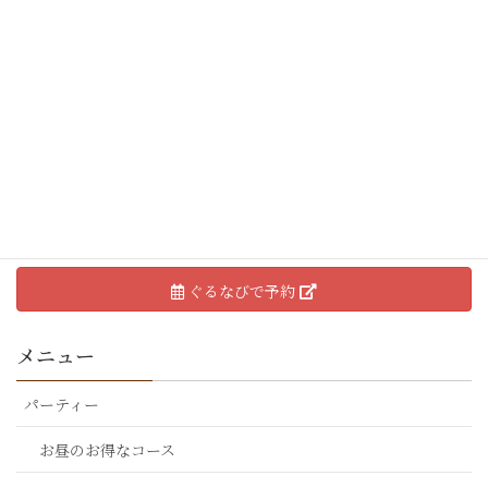
コース内容（全35種から食べ放題）
お好み焼き17種類
もんじゃ焼き18種類
焼きそば／うどん
※ラストオーダーの際は、時間内で召し上がれる量でのご注文でお願い
ぐるなびで予約
メニュー
パーティー
お昼のお得なコース