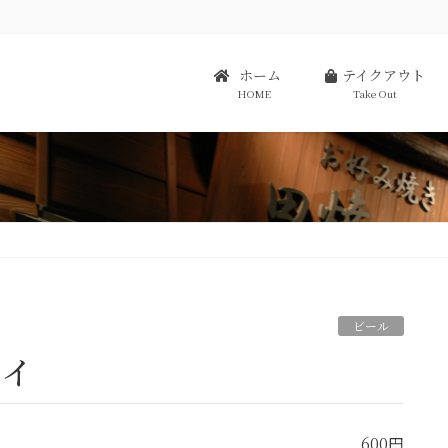
ホーム
テイクアウト
HOME
Take Out
イ
ビール
ライ
600円