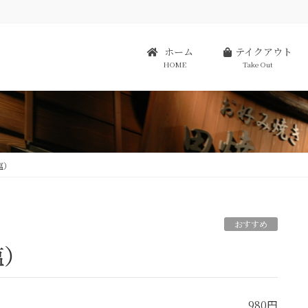
ホーム
テイクアウト
HOME
Take Out
塩）
おすすめ
塩）
980円