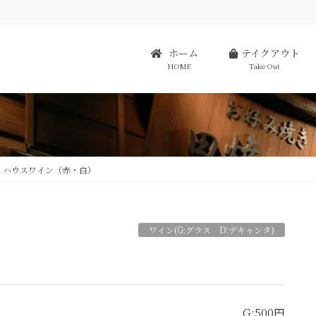
ホーム
テイクアウト
HOME
Take Out
ハウスワイン（赤・白）
ワイン(G:グラス D:デキャンタ)
）
G:500円