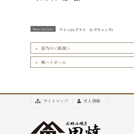
Menu Sections
ワイン(G:グラス D:デキャンタ)
吉乃川＜新潟＞
角ハイボール
サイトマップ
求人情報